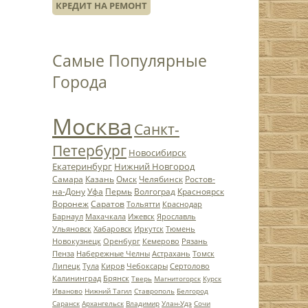
КРЕДИТ НА РЕМОНТ
Самые Популярные
Города
Москва
Санкт-
Петербург
Новосибирск
Екатеринбург
Нижний Новгород
Самара
Казань
Омск
Челябинск
Ростов-
на-Дону
Уфа
Пермь
Волгоград
Красноярск
Воронеж
Саратов
Тольятти
Краснодар
Барнаул
Махачкала
Ижевск
Ярославль
Ульяновск
Хабаровск
Иркутск
Тюмень
Новокузнецк
Оренбург
Кемерово
Рязань
Пенза
Набережные Челны
Астрахань
Томск
Липецк
Тула
Киров
Чебоксары
Сертолово
Калининград
Брянск
Тверь
Магнитогорск
Курск
Иваново
Нижний Тагил
Ставрополь
Белгород
Саранск
Архангельск
Владимир
Улан-Удэ
Сочи