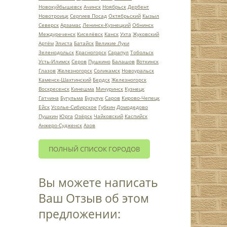
Новокуйбышевск
Ачинск
Ноябрьск
Дербент
Новотроицк
Сергиев Посад
Октябрьский
Кызыл
Северск
Арзамас
Ленинск-Кузнецкий
Обнинск
Междуреченск
Киселёвск
Канск
Ухта
Жуковский
Артём
Элиста
Батайск
Великие Луки
Зеленодольск
Красногорск
Сарапул
Тобольск
Усть-Илимск
Серов
Пушкино
Балашов
Воткинск
Глазов
Железногорск
Соликамск
Новоуральск
Каменск-Шахтинский
Бердск
Железногорск
Воскресенск
Кинешма
Мичуринск
Кузнецк
Гатчина
Бугульма
Бузулук
Саров
Кирово-Чепецк
Ейск
Усолье-Сибирское
Губкин
Домодедово
Пушкин
Юрга
Озёрск
Чайковский
Каспийск
Анжеро-Судженск
Азов
ПОЛНЫЙ СПИСОК ГОРОДОВ
Вы можете написать
Ваш Отзыв об этом
предложении: