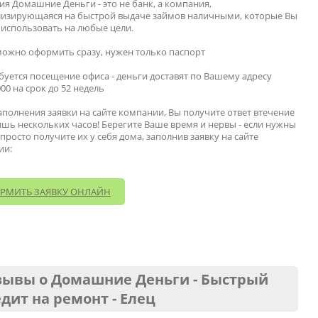
я Домашние Деньги - это не банк, а компания,
лизирующаяся на быстрой выдаче займов наличными, которые Вы
использовать на любые цели.
можно оформить сразу, нужен только паспорт
ебуется посещение офиса - деньги доставят по Вашему адресу
000 на срок до 52 недель
аполнения заявки на сайте компании, Вы получите ответ втечение
ишь нескольких часов! Берегите Ваше время и нервы - если нужны
 просто получите их у себя дома, заполнив заявку на сайте
ии:
РМИТЬ ЗАЯВКУ ОНЛАЙН
зывы о Домашние Деньги - Быстрый
дит на ремонт - Елец