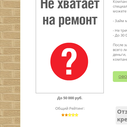
Компани
специа
можете 
- Займ 
- Не тр
- До 30 
После з
всего л
деньги,
компан
ОФО
До 50 000 руб.
Общий Рейтинг:
От
кре