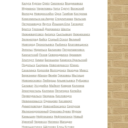
Калуга
Курган
Орёл
Смоленск
Владикавказ
Мурманск
Череповец
Чита
Сургут
Волжский
Вологда
Новороссийск
Орск
Тамбов
Кострома
Комсомольск-на-Амуре
Стерлитамак
Нальчик
Петрозаводск
Якутск
Йошкар-Ола
Таганрог
Братск
Грозный
Дзержинск
Шахты
Нижневартовск
Ангарск
Сыктывкар
Нижнекамск
Зеленоград
Бийск
Старый Оскол
Великий
Новгород
Прокопьевск
Рыбинск
Благовещенск
Энгельс
Норильск
Балаково
Петропавловск-
Камчатский
Псков
Северодвинск
Армавир
Златоуст
Химки
Балашиха
Каменск-Уральский
Подольск
Сызрань
Новочеркасск
Южно-
Сахалинск
Королёв
Волгодонск
Находка
Миасс
Березники
Абакан
Венёв
Грязовец
Мытищи
Новомосковск
Люберцы
Альметьевск
Рубцовск
Салават
Уссурийск
Майкоп
Ковров
Коломна
Электросталь
Колпино
Пятигорск
Копейск
Первоуральск
Назрань
Кисловодск
Невинномысск
Одинцово
Хасавюрт
Димитровград
Новочебоксарск
Серпухов
Железнодорожный
Орехово-Зуево
Муром
Камышин
Нефтекамск
Нефтеюганск
Новый
Уренгой
Черкесск
Ногинск
Магадан
Новошахтинск
Щёлково
Елец
Кстово